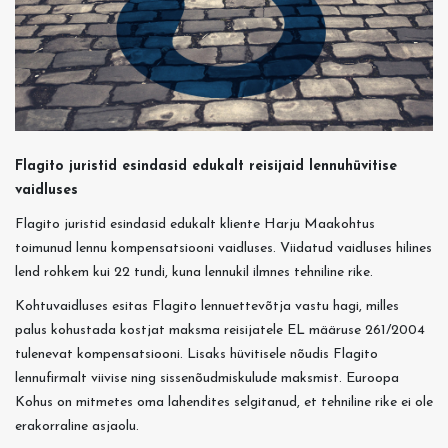
Flagito juristid esindasid edukalt reisijaid lennuhüvitise
vaidluses
Flagito juristid esindasid edukalt kliente Harju Maakohtus
toimunud lennu kompensatsiooni vaidluses. Viidatud vaidluses hilines
lend rohkem kui 22 tundi, kuna lennukil ilmnes tehniline rike.
Kohtuvaidluses esitas Flagito lennuettevõtja vastu hagi, milles
palus kohustada kostjat maksma reisijatele EL määruse 261/2004
tulenevat kompensatsiooni. Lisaks hüvitisele nõudis Flagito
lennufirmalt viivise ning sissenõudmiskulude maksmist. Euroopa
Kohus on mitmetes oma lahendites selgitanud, et tehniline rike ei ole
erakorraline asjaolu.