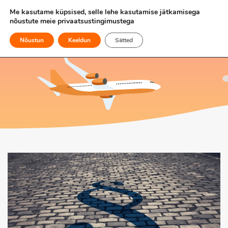
Me kasutame küpsised, selle lehe kasutamise jätkamisega
nõustute meie
privaatsustingimustega
Nõustun
Keeldun
Sätted