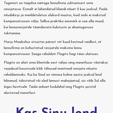
Tegemist on tüüpilise näitega lennufirma suhtumisest oma
reisijatesse. Esmalt ei lahendatud kliendi nõuet 2 kuu jooksul. Peale
nõudekirju ja meeldetuletusi olukord muutus, kuid siiski ei makstud
kompensatsiooni välja. Sellise praktika eesmärk ei saa olla muud,
kui lennureisijatele täiendavate kulutuste ja ebamugavuse
tekitamine.
Harju Maakohus otsustas pärast viit kuud kestnud vaidlust, et
lennufirma on kohustatud reisijatele maksma lennu
kompensatsiooni. Seega rahuldati Flagito hagi täies ulatuses.
Flagito on alati oma klientide eest väljas ning menetluses võetakse
vajadusel kasutusele kõik tõhusad meetmed reisijate nõuete
rahuldamiseks. Kui ka Sinul on viimase kolme aasta jooksul lend
hilinenud, tühistatud või oled lennust mahajäetud, siis võib Sul olla
õigus hüvitisele. Täida ankeet kodulehel ning Flagito juristid
alustavad menetlust.