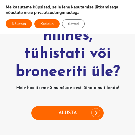
Me kasutame küpsised, selle lehe kasutamise jätkamisega
nõustute meie
privaatsustingimustega
Kas Sinu lend
Nõustun
Keeldun
Sätted
hilines,
tühistati või
broneeriti üle?
Meie hoolitseme Sinu nõude eest, Sina ainult lenda!
ALUSTA