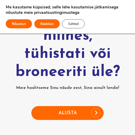
Me kasutame küpsised, selle lehe kasutamise jätkamisega
nõustute meie
privaatsustingimustega
Kas Sinu lend
Nõustun
Keeldun
Sätted
hilines,
tühistati või
broneeriti üle?
Meie hoolitseme Sinu nõude eest, Sina ainult lenda!
ALUSTA