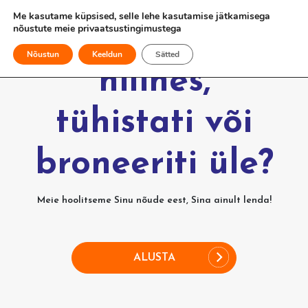
Me kasutame küpsised, selle lehe kasutamise jätkamisega
nõustute meie
privaatsustingimustega
Kas Sinu lend
Nõustun
Keeldun
Sätted
hilines,
tühistati või
broneeriti üle?
Meie hoolitseme Sinu nõude eest, Sina ainult lenda!
ALUSTA