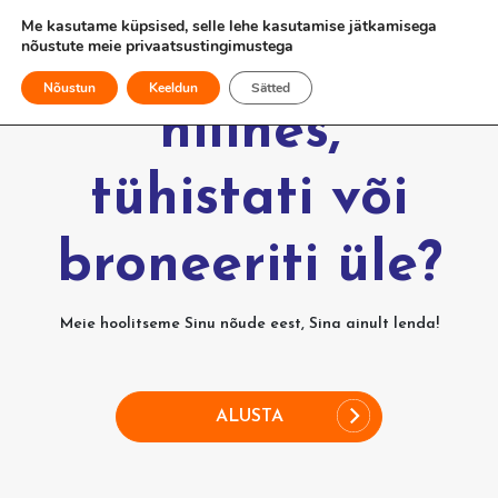
Me kasutame küpsised, selle lehe kasutamise jätkamisega
nõustute meie
privaatsustingimustega
Kas Sinu lend
Nõustun
Keeldun
Sätted
hilines,
tühistati või
broneeriti üle?
Meie hoolitseme Sinu nõude eest, Sina ainult lenda!
ALUSTA