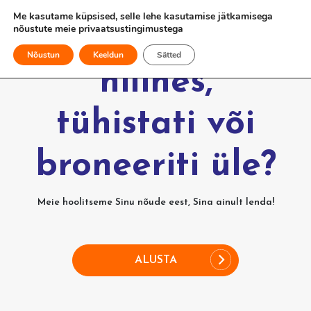
Me kasutame küpsised, selle lehe kasutamise jätkamisega
nõustute meie
privaatsustingimustega
Kas Sinu lend
Nõustun
Keeldun
Sätted
hilines,
tühistati või
broneeriti üle?
Meie hoolitseme Sinu nõude eest, Sina ainult lenda!
ALUSTA