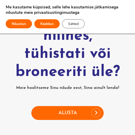
Me kasutame küpsised, selle lehe kasutamise jätkamisega
nõustute meie
privaatsustingimustega
Kas Sinu lend
Nõustun
Keeldun
Sätted
hilines,
tühistati või
broneeriti üle?
Meie hoolitseme Sinu nõude eest, Sina ainult lenda!
ALUSTA