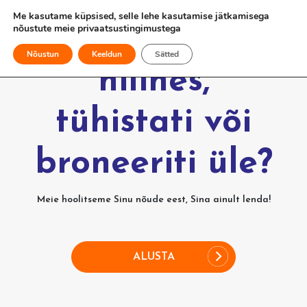
Me kasutame küpsised, selle lehe kasutamise jätkamisega
nõustute meie
privaatsustingimustega
Kas Sinu lend
Nõustun
Keeldun
Sätted
hilines,
tühistati või
broneeriti üle?
Meie hoolitseme Sinu nõude eest, Sina ainult lenda!
ALUSTA