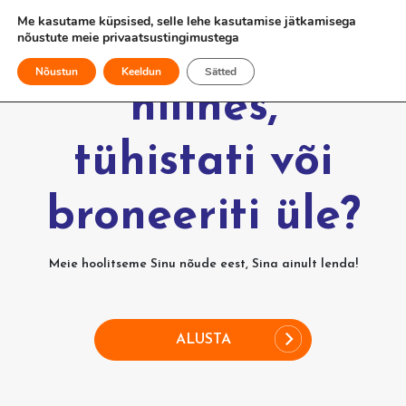
Me kasutame küpsised, selle lehe kasutamise jätkamisega
nõustute meie
privaatsustingimustega
Kas Sinu lend
Nõustun
Keeldun
Sätted
hilines,
tühistati või
broneeriti üle?
Meie hoolitseme Sinu nõude eest, Sina ainult lenda!
ALUSTA