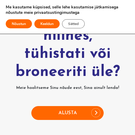
Me kasutame küpsised, selle lehe kasutamise jätkamisega
nõustute meie
privaatsustingimustega
Kas Sinu lend
Nõustun
Keeldun
Sätted
hilines,
tühistati või
broneeriti üle?
Meie hoolitseme Sinu nõude eest, Sina ainult lenda!
ALUSTA