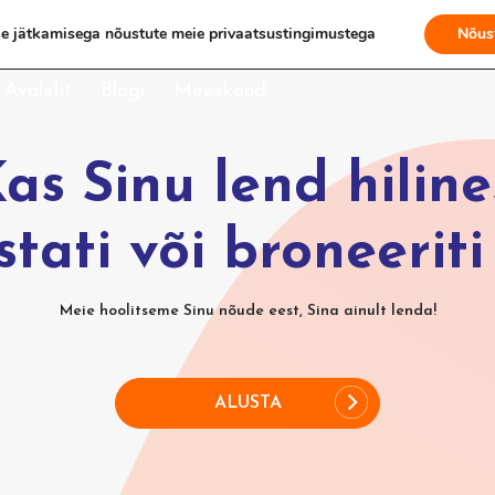
se jätkamisega nõustute meie
privaatsustingimustega
Nõus
Avaleht
Blogi
Meeskond
as Sinu lend hiline
stati või broneeriti
Meie hoolitseme Sinu nõude eest, Sina ainult lenda!
ALUSTA