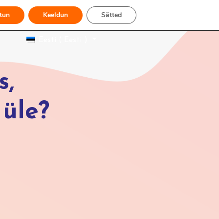
tun
Keeldun
Sätted
Eesti ( Eesti )
s,
 üle?