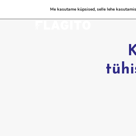
Me kasutame küpsised, selle lehe kasutami
K
tühi