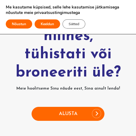
Me kasutame küpsised, selle lehe kasutamise jätkamisega
nõustute meie
privaatsustingimustega
Kas Sinu lend
Nõustun
Keeldun
Sätted
hilines,
tühistati või
broneeriti üle?
Meie hoolitseme Sinu nõude eest, Sina ainult lenda!
ALUSTA