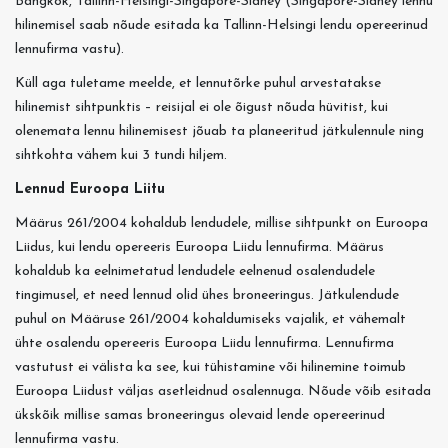
Bangkok, Tallinn-Helsingi-Singapore-Sidney (Singapore-Sidney lennu
hilinemisel saab nõude esitada ka Tallinn-Helsingi lendu opereerinud
lennufirma vastu).
Küll aga tuletame meelde, et lennutõrke puhul arvestatakse
hilinemist sihtpunktis – reisijal ei ole õigust nõuda hüvitist, kui
olenemata lennu hilinemisest jõuab ta planeeritud jätkulennule ning
sihtkohta vähem kui 3 tundi hiljem.
Lennud Euroopa Liitu
Määrus 261/2004 kohaldub lendudele, millise sihtpunkt on Euroopa
Liidus, kui lendu opereeris Euroopa Liidu lennufirma. Määrus
kohaldub ka eelnimetatud lendudele eelnenud osalendudele
tingimusel, et need lennud olid ühes broneeringus. Jätkulendude
puhul on Määruse 261/2004 kohaldumiseks vajalik, et vähemalt
ühte osalendu opereeris Euroopa Liidu lennufirma. Lennufirma
vastutust ei välista ka see, kui tühistamine või hilinemine toimub
Euroopa Liidust väljas asetleidnud osalennuga. Nõude võib esitada
ükskõik millise samas broneeringus olevaid lende opereerinud
lennufirma vastu.