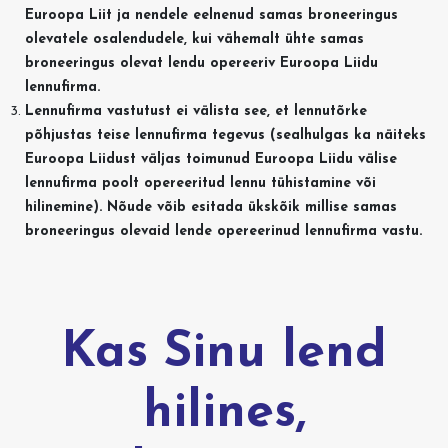
Euroopa Liit ja nendele eelnenud samas broneeringus
olevatele osalendudele, kui vähemalt ühte samas
broneeringus olevat lendu opereeriv Euroopa Liidu
lennufirma.
Lennufirma vastutust ei välista see, et lennutõrke
põhjustas teise lennufirma tegevus (sealhulgas ka näiteks
Euroopa Liidust väljas toimunud Euroopa Liidu välise
lennufirma poolt opereeritud lennu tühistamine või
hilinemine). Nõude võib esitada ükskõik millise samas
broneeringus olevaid lende opereerinud lennufirma vastu.
Kas Sinu lend
hilines,