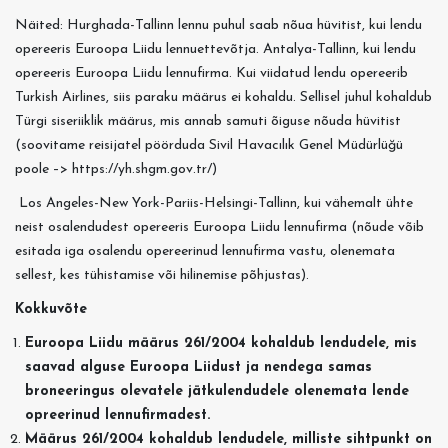
Näited: Hurghada-Tallinn lennu puhul saab nõua hüvitist, kui lendu
opereeris Euroopa Liidu lennuettevõtja. Antalya-Tallinn, kui lendu
opereeris Euroopa Liidu lennufirma. Kui viidatud lendu opereerib
Turkish Airlines, siis paraku määrus ei kohaldu. Sellisel juhul kohaldub
Türgi siseriiklik määrus, mis annab samuti õiguse nõuda hüvitist
(soovitame reisijatel pöörduda Sivil Havacılık Genel Müdürlüğü
poole –> https://yh.shgm.gov.tr/)
Los Angeles-New York-Pariis-Helsingi-Tallinn, kui vähemalt ühte
neist osalendudest opereeris Euroopa Liidu lennufirma (nõude võib
esitada iga osalendu opereerinud lennufirma vastu, olenemata
sellest, kes tühistamise või hilinemise põhjustas).
Kokkuvõte
Euroopa Liidu määrus 261/2004 kohaldub lendudele, mis
saavad alguse Euroopa Liidust ja nendega samas
broneeringus olevatele jätkulendudele olenemata lende
opreerinud lennufirmadest.
Määrus 261/2004 kohaldub lendudele, milliste sihtpunkt on