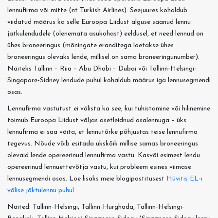
lennufirma või mitte (nt Turkish Airlines). Seejuures kohaldub
viidatud määrus ka selle Euroopa Liidust alguse saanud lennu
jätkulendudele (olenemata asukohast) eeldusel, et need lennud on
ühes broneeringus (mõningate eranditega loetakse ühes
broneeringus olevaks lende, millisel on sama broneeringunumber).
Näiteks Tallinn – Riia – Abu Dhabi – Dubai või Tallinn-Helsingi-
Singapore-Sidney lendude puhul kohaldub määrus iga lennusegmendi
osas.
Lennufirma vastutust ei välista ka see, kui tühistamine või hilinemine
toimub Euroopa Liidust väljas asetleidnud osalennuga – üks
lennufirma ei saa väita, et lennutõrke põhjustas teise lennufirma
tegevus. Nõude võib esitada ükskõik millise samas broneeringus
olevaid lende opereerinud lennufirma vastu. Kasvõi esimest lendu
opereerinud lennuettevõtja vastu, kui probleem esines viimase
lennusegmendi osas. Loe lisaks meie blogipostitusest
Hüvitis EL-i
välise jäktulennu puhul
Näited: Tallinn-Helsingi, Tallinn-Hurghada, Tallinn-Helsingi-