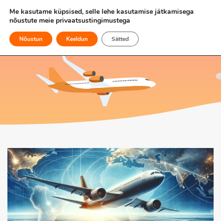
Me kasutame küpsised, selle lehe kasutamise jätkamisega
nõustute meie
privaatsustingimustega
Nõustun
Keeldun
Sätted