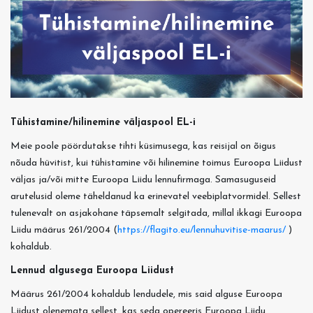
Tühistamine/hilinemine väljaspool EL-i
Meie poole pöördutakse tihti küsimusega, kas reisijal on õigus
nõuda hüvitist, kui tühistamine või hilinemine toimus Euroopa Liidust
väljas ja/või mitte Euroopa Liidu lennufirmaga. Samasuguseid
arutelusid oleme täheldanud ka erinevatel veebiplatvormidel. Sellest
tulenevalt on asjakohane täpsemalt selgitada, millal ikkagi Euroopa
Liidu määrus
261/2004
(
https://flagito.eu/lennuhuvitise-maarus/
)
kohaldub.
Lennud algusega Euroopa Liidust
Määrus 261/2004 kohaldub lendudele, mis said alguse Euroopa
Liidust olenemata sellest, kas seda opereeris Euroopa Liidu